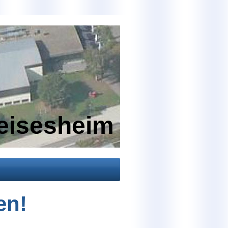
reisesheim
en!