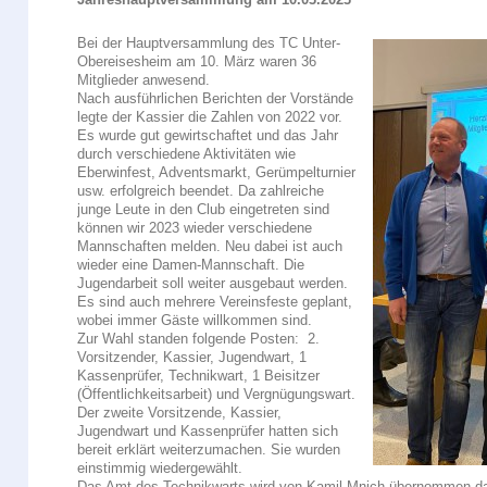
Jahreshauptversammlung am 10.03.2023
Bei der Hauptversammlung des TC Unter-
Obereisesheim am 10. März waren 36
Mitglieder anwesend.
Nach ausführlichen Berichten der Vorstände
legte der Kassier die Zahlen von 2022 vor.
Es wurde gut gewirtschaftet und das Jahr
durch verschiedene Aktivitäten wie
Eberwinfest, Adventsmarkt, Gerümpelturnier
usw. erfolgreich beendet. Da zahlreiche
junge Leute in den Club eingetreten sind
können wir 2023 wieder verschiedene
Mannschaften melden. Neu dabei ist auch
wieder eine Damen-Mannschaft. Die
Jugendarbeit soll weiter ausgebaut werden.
Es sind auch mehrere Vereinsfeste geplant,
wobei immer Gäste willkommen sind.
Zur Wahl standen folgende Posten: 2.
Vorsitzender, Kassier, Jugendwart, 1
Kassenprüfer, Technikwart, 1 Beisitzer
(Öffentlichkeitsarbeit) und Vergnügungswart.
Der zweite Vorsitzende, Kassier,
Jugendwart und Kassenprüfer hatten sich
bereit erklärt weiterzumachen. Sie wurden
einstimmig wiedergewählt.
Das Amt des Technikwarts wird von Kamil Mnich übernommen da 