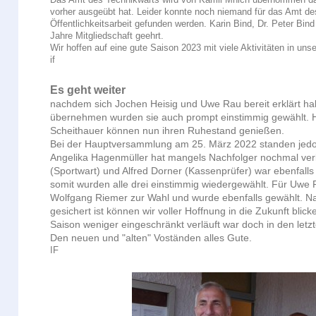
vorher ausgeübt hat. Leider konnte noch niemand für das Amt d
Öffentlichkeitsarbeit gefunden werden. Karin Bind, Dr. Peter Bin
Jahre Mitgliedschaft geehrt.
Wir hoffen auf eine gute Saison 2023 mit viele Aktivitäten in uns
if
Es geht weiter
nachdem sich Jochen Heisig und Uwe Rau bereit erklärt ha
übernehmen wurden sie auch prompt einstimmig gewählt. H
Scheithauer können nun ihren Ruhestand genießen.
Bei der Hauptversammlung am 25. März 2022 standen jedo
Angelika Hagenmüller hat mangels Nachfolger nochmal verl
(Sportwart) und Alfred Dorner (Kassenprüfer) war ebenfalls 
somit wurden alle drei einstimmig wiedergewählt. Für Uwe Ra
Wolfgang Riemer zur Wahl und wurde ebenfalls gewählt. N
gesichert ist können wir voller Hoffnung in die Zukunft blick
Saison weniger eingeschränkt verläuft war doch in den letzt
Den neuen und "alten" Voständen alles Gute.
IF