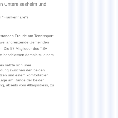
en Untereisesheim und
 "Frankenhalle")
 standen Freude am Tennissport,
r zwei angrenzende Gemeinden
n. Die 87 Mitglieder des TSV
m beschlossen damals zu einem
in setzte sich über
ndung zwischen den beiden
ätzen und einem komfortablen
e Lage am Rande der beiden
ng, abseits vom Alltagsstress, zu